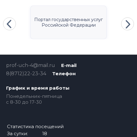
Портал государственных услуг
Российской Федерации
prof-uch-4@mail.ru
E-mail
8(8712)22-23-34
Телефон
График и время работы
Понедельник-пятница
с 8-30 до 17-30
Статистика посещений
За сутки:
18