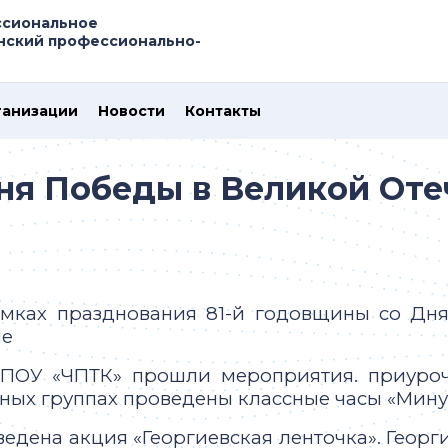
ссиональное
нский профессионально-
ганизации
Новости
Контакты
Дня Победы в Великой От
амках празднования 81-й годовщины со Дн
не
БПОУ «ЧПТК» прошли мероприятия. приуро
ных группах проведены классные часы «Мину
едена акция «Георгиевская ленточка». Георг