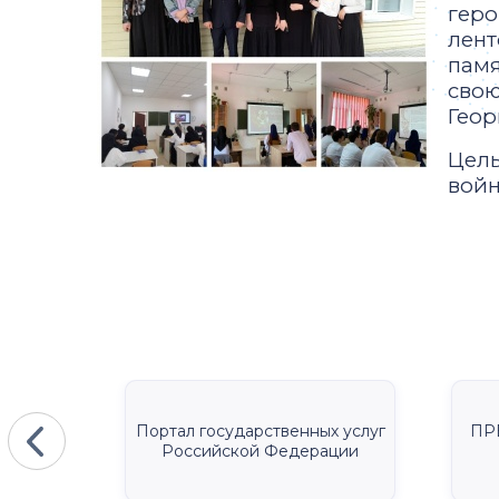
гер
лент
памя
свою
Геор
Цель
войн
КА
Портал государственных услуг
ПР
Российской Федерации